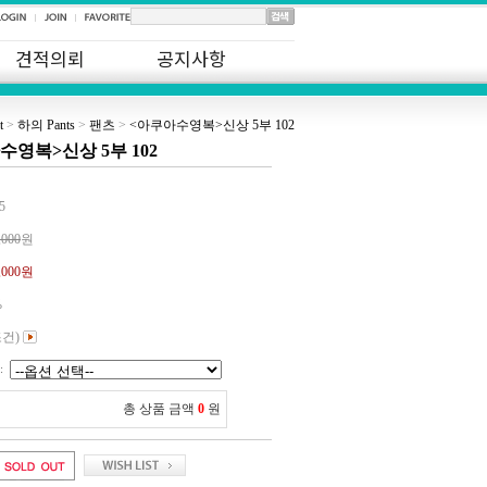
견적의뢰
공지사항
t
>
하의 Pants
>
팬츠
>
<아쿠아수영복>신상 5부 102
영복>신상 5부 102
5
,000
원
,000원
%
조건)
:
총 상품 금액
0
원