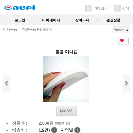
카테고리
검색
로그인
마이페이지
장바구니
관심상품
강사용품
개인용품 Personal
Recent
1
볼륨 미니캡
상세보기
상품가 :
2,000
원
적립금:1%
배송비 :
(조건)
!
지역별
!