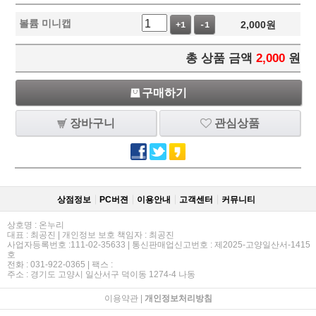
볼륨 미니캡
2,000
원
+1
-1
총 상품 금액
2,000
원
구매하기
장바구니
관심상품
상점정보
PC버젼
이용안내
고객센터
커뮤니티
상호명 : 온누리
대표 : 최공진 | 개인정보 보호 책임자 : 최공진
사업자등록번호 :111-02-35633 | 통신판매업신고번호 : 제2025-고양일산서-1415
호
전화 : 031-922-0365 | 팩스 :
주소 : 경기도 고양시 일산서구 덕이동 1274-4 나동
이용약관
|
개인정보처리방침